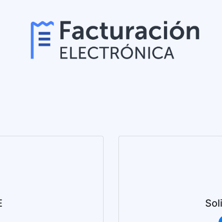
E
Sol